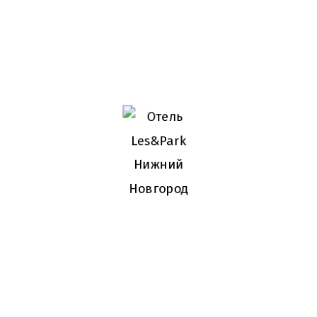
При необходимости персонал возьмет на себя
хлопоты по стирке и глажке Ваших вещей
Парковка у отеля
Для гостей на территории отеля бесплатная
парковка с системой видеонаблюдения
распространенные вопросы
1
Возможен ли ранний заезд?
Ранний заезд возможен за дополнительную плату
50% от стоимости номера за сутки.